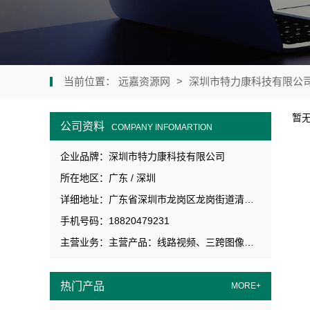
当前位置：
远嘉资源网
>
深圳市特力康科技有限公
暂
公司资料
COMPANY INFOMARTION
企业品牌：深圳市特力康科技有限公司
所在地区：广东 / 深圳
详细地址：广东省深圳市龙岗区龙岗街道清风大道39号精密达产业园C栋C-9楼
手机号码：18820479231
主营业务：主营产品：线路视频、三跨图像、三跨视频、激光/雷达防外破、防山火、线上球、导线温度、微气象、杄塔倾斜、覆冰、北斗沉降监测、弧垂及终端场防入侵等线路在线监测装置，移动便携式4G视频应急指挥系统、头盔视频巡检仪、防外力破坏智能警示装置、智能综合驱鸟装置、高压终端场遥测遥视系统、高压近电防触碰智能预警装置、防外力破坏智能警示牌、防触碰警示牌。
热门产品
MORE+